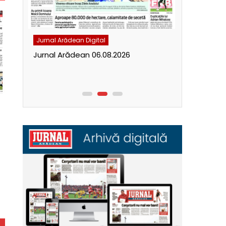
Jurnal Arădean Digital
Jurnal Arăde
Jurnal Arădean 06.08.2026
Jurnal Ară
+