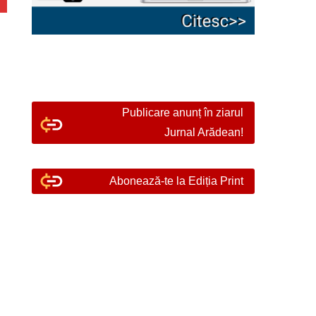
Publicare anunț în ziarul
Jurnal Arădean!
Abonează-te la Ediția Print