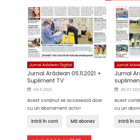
Jurnal Arădean Digital
Jurnal Arădea
Jurnal Arădean 06.08.2026
Jurnal Arăd
Jurnal Arădean Digital
Jurnal Arăde
Jurnal Arădean 05.11.2021 +
Jurnal A
Supliment TV
suplimen
Posted on
Posted o
04.11.2021
25.07.20
Acest conținut se accesează doar
Acest conț
cu un abonament activ!
cu un abon
Intră în cont
Mă abonez
Intră în c