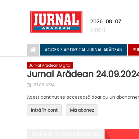
Skip to content
2026. 08. 07.
vineri
ACCES ZIAR DIGITAL JURNAL ARĂDEAN
PU
Jurnal Arădean Digital
Jurnal Arădean 24.09.202
Posted on
23.09.2024
Acest conținut se accesează doar cu un abonamen
Intră în cont
Mă abonez
MAI MULTE ZIARE DIGITALE