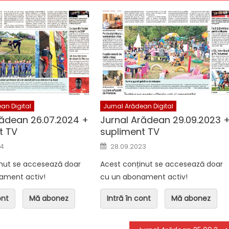
n Digital
Jurnal Arădean Digital
ean 05.08.2026
Jurnal Arădean 07.08.2026 +
supliment TV
an Digital
Jurnal Arădean Digital
rădean 26.07.2024 +
Jurnal Arădean 29.09.2023 
t TV
supliment TV
n
Posted on
24
28.09.2023
inut se accesează doar
Acest conținut se accesează doar
ament activ!
cu un abonament activ!
ont
Mă abonez
Intră în cont
Mă abonez