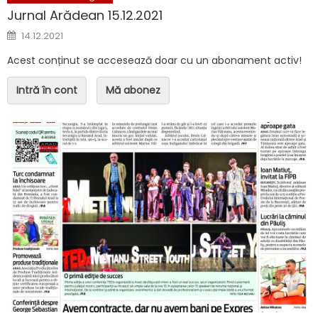
Jurnal Arădean 15.12.2021
Posted on
14.12.2021
Acest conținut se accesează doar cu un abonament activ!
Intră în cont
Mă abonez