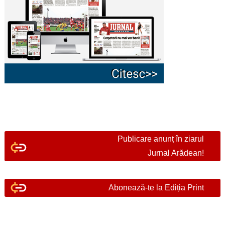
Publicare anunț în ziarul
Jurnal Arădean!
Abonează-te la Ediția Print