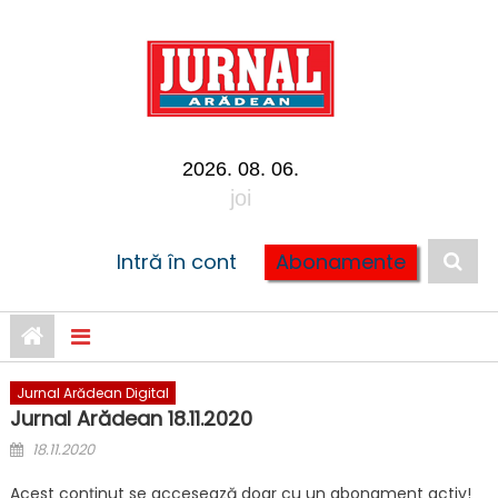
Skip to content
2026. 08. 06.
joi
Intră în cont
Abonamente
Jurnal Arădean Digital
Jurnal Arădean 18.11.2020
Posted on
18.11.2020
Acest conținut se accesează doar cu un abonament activ!