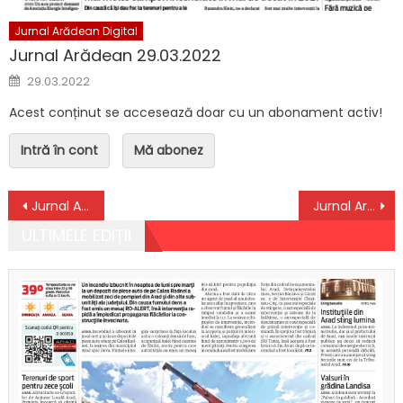
Jurnal Arădean Digital
Jurnal Arădean 29.03.2022
Posted on
29.03.2022
Acest conținut se accesează doar cu un abonament activ!
Intră în cont
Mă abonez
Navigare în articole
Jurnal Arădean 17.11.2020
Jurnal Arădean 19.11.2020
ULTIMELE EDIȚII