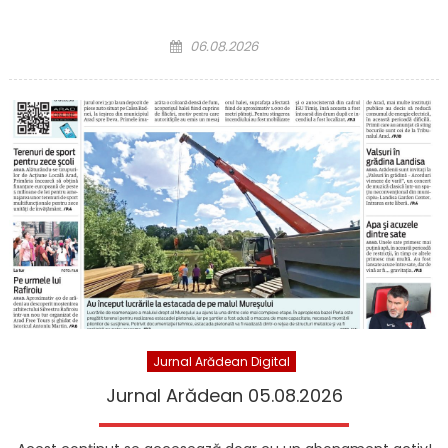
Posted on
06.08.2026
Jurnal Arădean Digital
Jurnal Arădean 05.08.2026