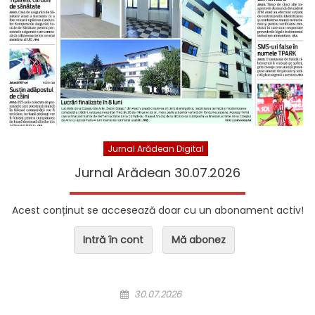
Jurnal Arădean Digital
Jurnal Arădean 30.07.2026
Acest conținut se accesează doar cu un abonament activ!
Intră în cont
Mă abonez
Posted on
30.07.2026