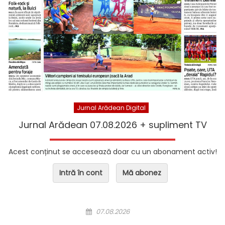
Jurnal Arădean Digital
Jurnal Arădean 07.08.2026 + supliment TV
Acest conținut se accesează doar cu un abonament activ!
Intră în cont
Mă abonez
Posted on
07.08.2026