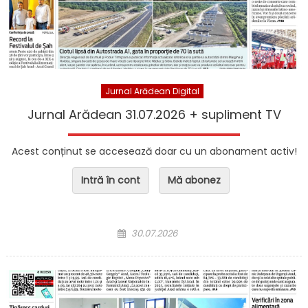
Jurnal Arădean Digital
Jurnal Arădean 31.07.2026 + supliment TV
Acest conținut se accesează doar cu un abonament activ!
Intră în cont
Mă abonez
Posted on
30.07.2026