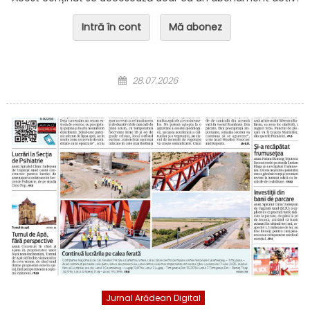
Intră în cont
Mă abonez
Posted on
28.07.2026
Jurnal Arădean Digital