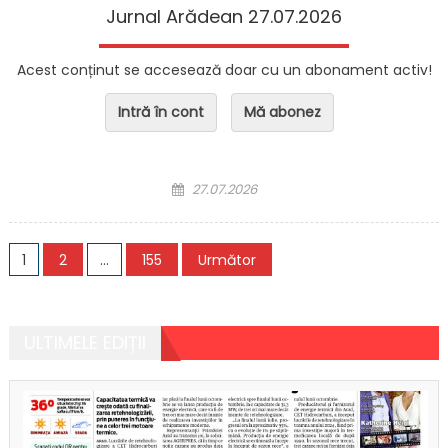
Jurnal Arădean 27.07.2026
Acest conținut se accesează doar cu un abonament activ!
Intră în cont
Mă abonez
Posted on
27.07.2026
Navigare în articole
1
2
…
155
Următor
ULTIMELE EDIȚII