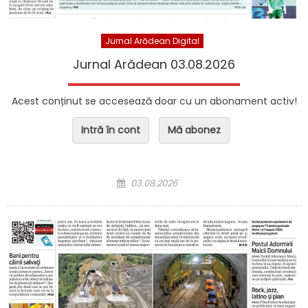
Jurnal Arădean Digital
Jurnal Arădean 03.08.2026
Acest conținut se accesează doar cu un abonament activ!
Intră în cont
Mă abonez
Posted on
03.08.2026