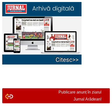
Publicare anunț în ziarul
Jurnal Arădean!