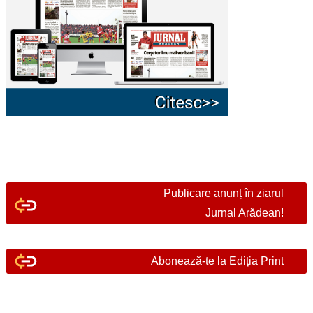
Publicare anunț în ziarul
Jurnal Arădean!
Abonează-te la Ediția Print