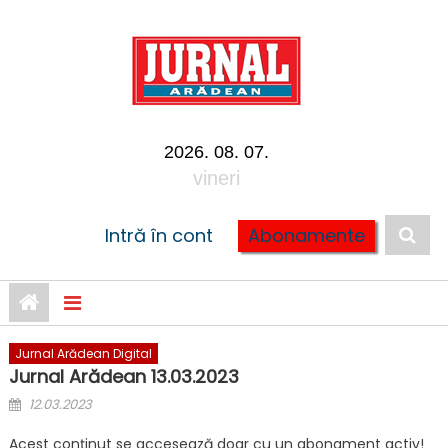
Skip to content
2026. 08. 07.
vineri
Intră în cont
Abonamente
Jurnal Arădean Digital
Jurnal Arădean 13.03.2023
Posted on
12.03.2023
Acest conținut se accesează doar cu un abonament activ!