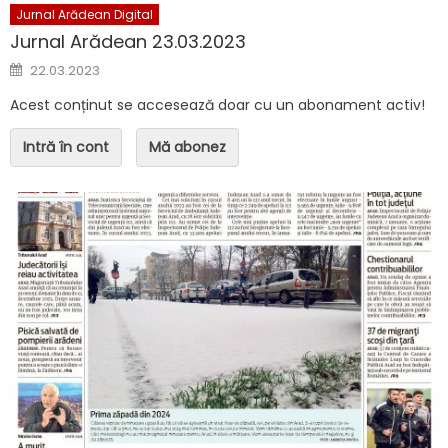
Jurnal Arădean Digital
Jurnal Arădean 23.03.2023
Posted on
22.03.2023
Acest conținut se accesează doar cu un abonament activ!
Intră în cont
Mă abonez