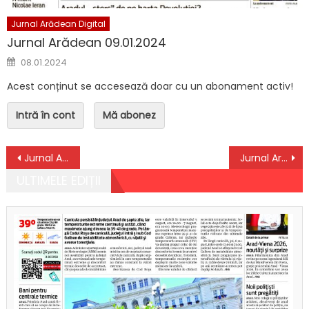
Jurnal Arădean Digital
Jurnal Arădean 09.01.2024
Posted on
08.01.2024
Acest conținut se accesează doar cu un abonament activ!
Intră în cont
Mă abonez
Navigare în articole
Jurnal Arădean 10.03.2023 + supliment TV
Jurnal Arădean 14.03.2023
ULTIMELE EDIȚII