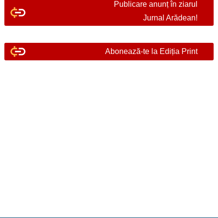
Publicare anunț în ziarul
Jurnal Arădean!
Abonează-te la Ediția Print