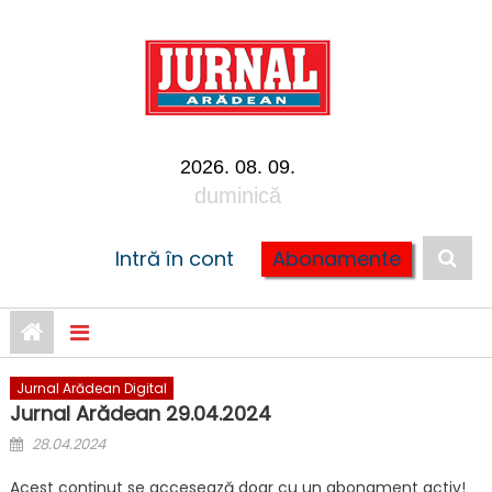
Skip to content
2026. 08. 09.
duminică
Intră în cont
Abonamente
Jurnal Arădean Digital
Jurnal Arădean 29.04.2024
Posted on
28.04.2024
Acest conținut se accesează doar cu un abonament activ!