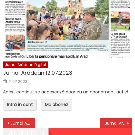
Jurnal Arădean Digital
Jurnal Arădean 12.07.2023
Posted on
11.07.2023
Acest conținut se accesează doar cu un abonament activ!
Intră în cont
Mă abonez
Navigare în articole
Jurnal Arădean 26.04.2024 + supliment TV
Jurnal Arădean 30.04.2024
ULTIMELE EDIȚII