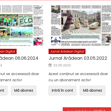
n Digital
Jurnal Arădean Digital
ean 05.08.2026
Jurnal Arădean 07.08.2026 +
supliment TV
an Digital
Jurnal Arădean Digital
rădean 06.06.2024
Jurnal Arădean 03.05.2022
n
Posted on
24
02.05.2022
inut se accesează doar
Acest conținut se accesează doar
ament activ!
cu un abonament activ!
ont
Mă abonez
Intră în cont
Mă abonez