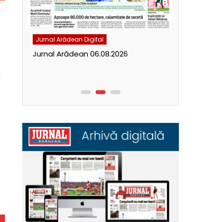
Jurnal Arădean Digital
Jurnal Arăde
Jurnal Arădean 06.08.2026
Jurnal Ară