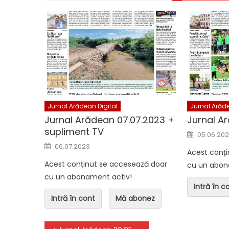
Jurnal Arădean Digital
Jurnal Arădea
Jurnal Arădean 06.08.2026
Jurnal Arăd
Jurnal Arădean Digital
Jurnal Arăde
Jurnal Arădean 07.07.2023 +
Jurnal A
supliment TV
Posted o
05.06.20
Posted on
06.07.2023
Acest conț
Acest conținut se accesează doar
cu un abon
cu un abonament activ!
Intră în c
Intră în cont
Mă abonez