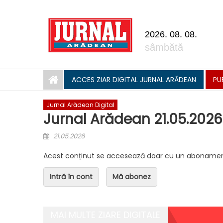
Skip to content
2026. 08. 08.
sâmbătă
ACCES ZIAR DIGITAL JURNAL ARĂDEAN
PU
Jurnal Arădean Digital
Jurnal Arădean 21.05.2026
Posted on
21.05.2026
Acest conținut se accesează doar cu un abonamen
Intră în cont
Mă abonez
MAI MULTE ZIARE DIGITALE