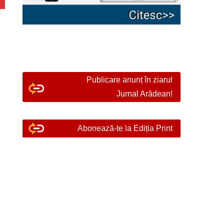
Publicare anunț în ziarul
Jurnal Arădean!
Abonează-te la Ediția Print