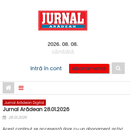
Skip to content
2026. 08. 08.
sâmbătă
Intră în cont
Abonamente
Jurnal Arădean Digital
Jurnal Arădean 28.01.2026
Posted on
28.01.2026
Acest conținut se accesează doar cu un abonament activ!