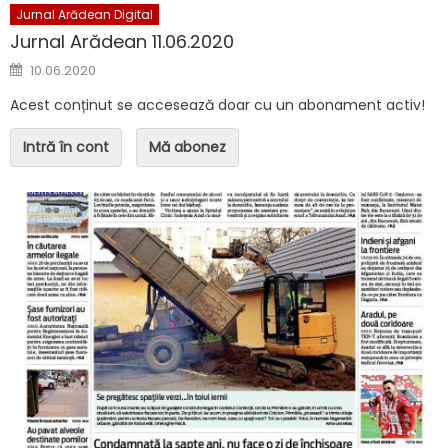
Jurnal Arădean Digital
Jurnal Arădean 11.06.2020
Posted on
10.06.2020
Acest conținut se accesează doar cu un abonament activ!
Intră în cont
Mă abonez