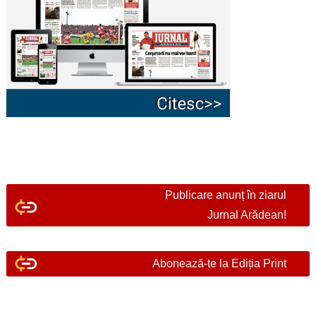
Publicare anunț în ziarul
Jurnal Arădean!
Abonează-te la Ediția Print