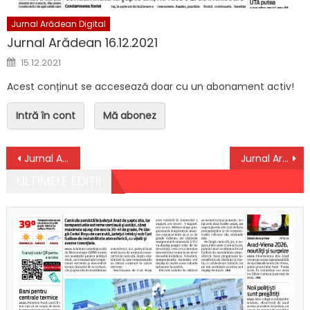
Jurnal Arădean Digital
Jurnal Arădean 16.12.2021
Posted on
15.12.2021
Acest conținut se accesează doar cu un abonament activ!
Intră în cont
Mă abonez
Navigare în articole
Jurnal Arădean 27.01.2026
Jurnal Arădean 29.01.2026
ULTIMELE EDIȚII