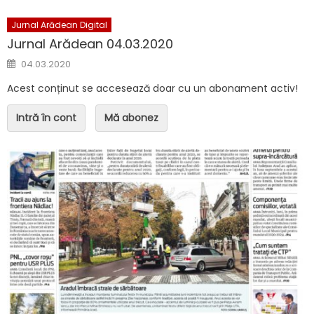
Jurnal Arădean Digital
Jurnal Arădean 04.03.2020
Posted on
04.03.2020
Acest conținut se accesează doar cu un abonament activ!
Intră în cont
Mă abonez