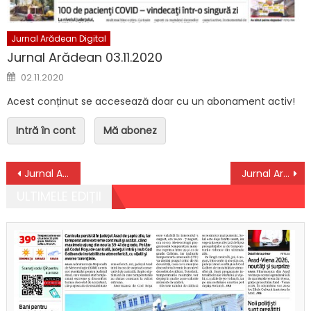
Jurnal Arădean Digital
Jurnal Arădean 03.11.2020
Posted on
02.11.2020
Acest conținut se accesează doar cu un abonament activ!
Intră în cont
Mă abonez
Navigare în articole
Jurnal Arădean 18.11.2025
Jurnal Arădean 20.11.2025
ULTIMELE EDIȚII