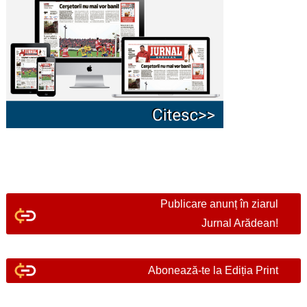
Publicare anunț în ziarul
Jurnal Arădean!
Abonează-te la Ediția Print