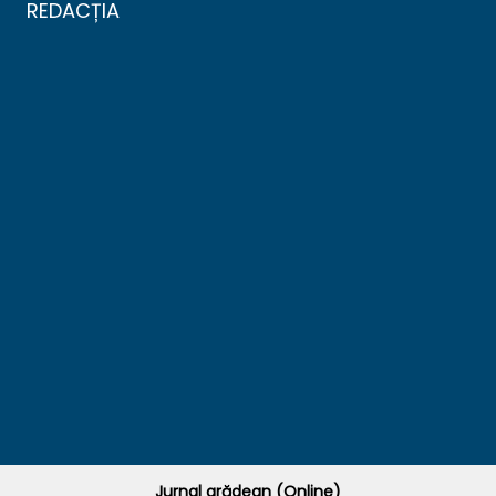
REDACȚIA
Jurnal arădean (Online)