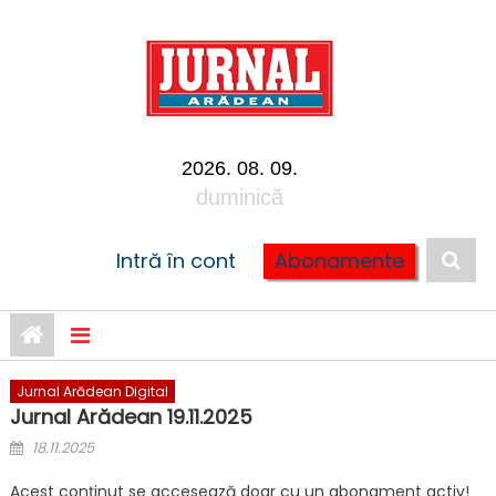
Skip to content
2026. 08. 09.
duminică
Intră în cont
Abonamente
Jurnal Arădean Digital
Jurnal Arădean 19.11.2025
Posted on
18.11.2025
Acest conținut se accesează doar cu un abonament activ!