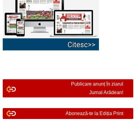
Publicare anunț în ziarul
Jurnal Arădean!
Abonează-te la Ediția Print