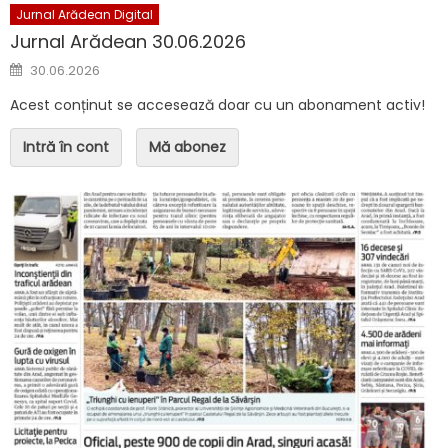
Jurnal Arădean Digital
Jurnal Arădean 30.06.2026
Posted on
30.06.2026
Acest conținut se accesează doar cu un abonament activ!
Intră în cont
Mă abonez