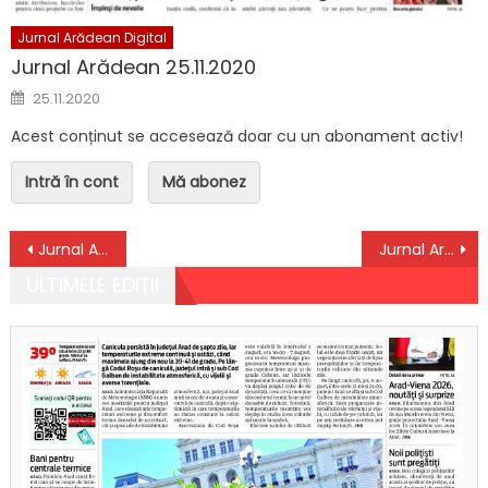
Jurnal Arădean Digital
Jurnal Arădean 25.11.2020
Posted on
25.11.2020
Acest conținut se accesează doar cu un abonament activ!
Intră în cont
Mă abonez
Navigare în articole
Jurnal Arădean 05.06.2025
Jurnal Arădean 10.06.2025
ULTIMELE EDIȚII