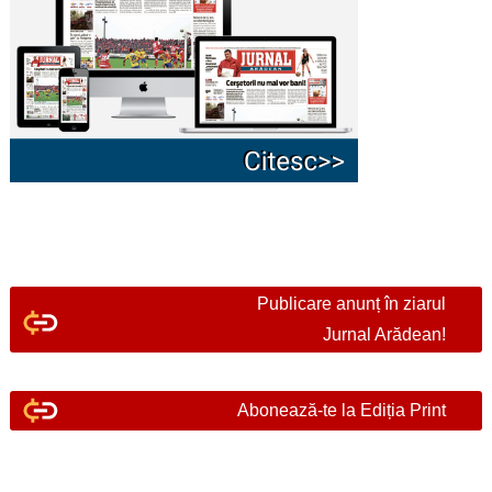
Publicare anunț în ziarul
Jurnal Arădean!
Abonează-te la Ediția Print