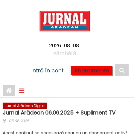
Skip to content
2026. 08. 08.
sâmbătă
Intră în cont
Abonamente
Jurnal Arădean Digital
Jurnal Arădean 06.06.2025 + Supliment TV
Posted on
05.06.2025
Acest conținut se accesează doar cu un abonament activ!