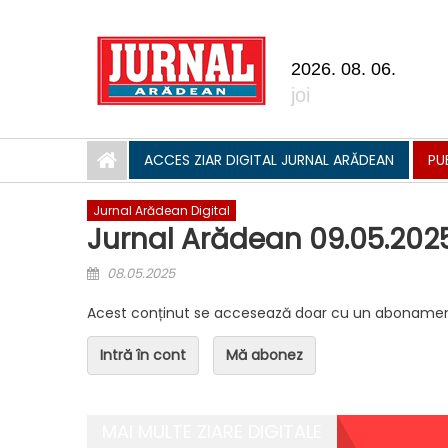
Skip to content
2026. 08. 06.
joi
ACCES ZIAR DIGITAL JURNAL ARĂDEAN
PU
Jurnal Arădean Digital
Jurnal Arădean 09.05.202
Posted on
08.05.2025
Acest conținut se accesează doar cu un abonamen
Intră în cont
Mă abonez
MAI MULTE ZIARE DIGITALE