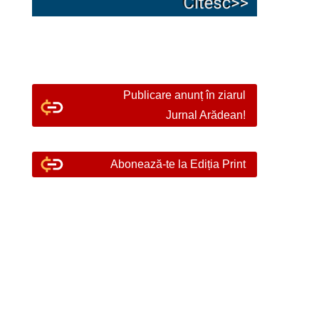
Publicare anunț în ziarul
Jurnal Arădean!
Abonează-te la Ediția Print