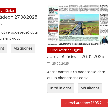
an Digital
rădean 27.08.2025
n Digital
Jurnal Arădean Digital
n
25
ean 04.08.2026
Jurnal Arădean 06.08.2026
inut se accesează doar
ament activ!
ont
Mă abonez
Jurnal Arădean Digital
Jurnal Arădean 26.02.2025
Posted on
25.02.2025
Acest conținut se accesează doar
cu un abonament activ!
Intră în cont
Mă abonez
Jurnal Arădean 12.05.2025