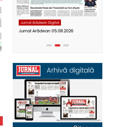
Jurnal Arădean Digital
Jurnal Arăde
Jurnal Arădean 05.08.2026
Jurnal Ară