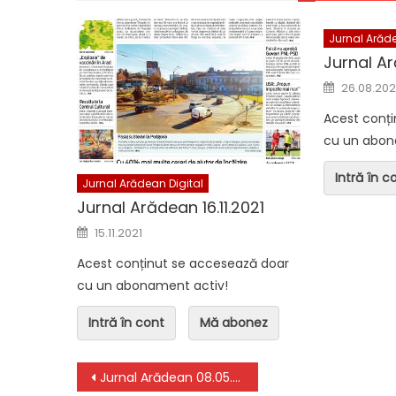
Jurnal Arăde
Jurnal A
Jurnal Arădean Digital
Jurnal Arădea
Posted o
26.08.20
Jurnal Arădean 05.08.2026
Jurnal Arăd
Acest conț
cu un abon
Intră în c
Jurnal Arădean Digital
Jurnal Arădean 16.11.2021
Posted on
15.11.2021
Acest conținut se accesează doar
cu un abonament activ!
Intră în cont
Mă abonez
Navigare în articole
Jurnal Arădean 08.05.2025