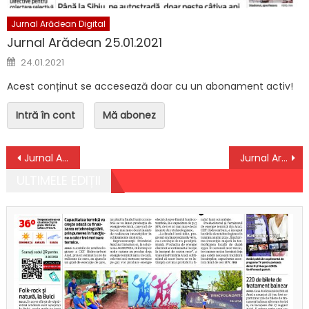
Jurnal Arădean Digital
Jurnal Arădean 25.01.2021
Posted on
24.01.2021
Acest conținut se accesează doar cu un abonament activ!
Intră în cont
Mă abonez
Navigare în articole
Jurnal Arădean 08.10.2024
Jurnal Arădean 10.10.2024
ULTIMELE EDIȚII