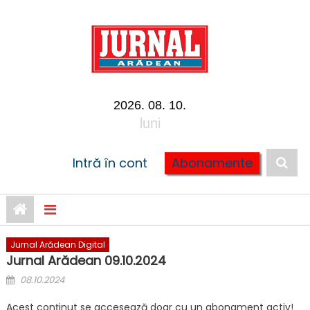
Skip to content
2026. 08. 10.
luni
Intră în cont
Abonamente
Jurnal Arădean Digital
Jurnal Arădean 09.10.2024
Posted on
08.10.2024
Acest conținut se accesează doar cu un abonament activ!