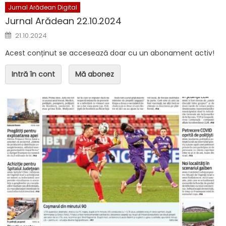
Jurnal Arădean Digital
Jurnal Arădean 22.10.2024
Posted on
21.10.2024
Acest conținut se accesează doar cu un abonament activ!
Intră în cont
Mă abonez