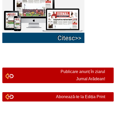
Publicare anunț în ziarul
Jurnal Arădean!
Abonează-te la Ediția Print