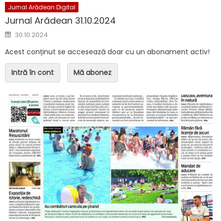
Jurnal Arădean Digital
Jurnal Arădean 31.10.2024
Posted on
30.10.2024
Acest conținut se accesează doar cu un abonament activ!
Intră în cont
Mă abonez