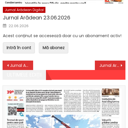
Jurnal Arădean Digital
Jurnal Arădean 23.06.2026
Posted on
22.06.2026
Acest conținut se accesează doar cu un abonament activ!
Intră în cont
Mă abonez
Navigare în articole
Jurnal Arădean 04.12.2023
Jurnal Arădean 06.12.2023
ULTIMELE EDIȚII