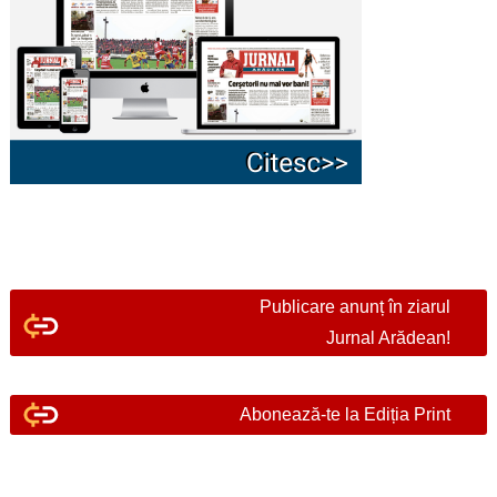
Publicare anunț în ziarul
Jurnal Arădean!
Abonează-te la Ediția Print