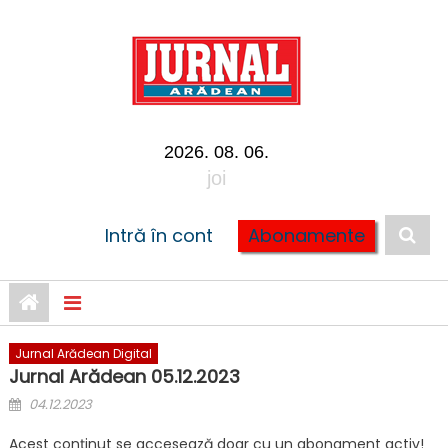
Skip to content
2026. 08. 06.
joi
Intră în cont
Abonamente
Jurnal Arădean Digital
Jurnal Arădean 05.12.2023
Posted on
04.12.2023
Acest conținut se accesează doar cu un abonament activ!