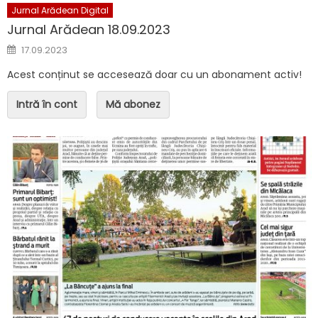
Jurnal Arădean Digital
Jurnal Arădean 18.09.2023
Posted on
17.09.2023
Acest conținut se accesează doar cu un abonament activ!
Intră în cont
Mă abonez