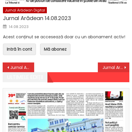
Jurnal Arădean Digital
Jurnal Arădean 14.08.2023
Posted on
14.08.2023
Acest conținut se accesează doar cu un abonament activ!
Intră în cont
Mă abonez
Navigare în articole
Jurnal Arădean 17.08.2023
Jurnal Arădean 21.08.2023
ULTIMELE EDIȚII