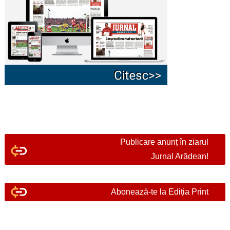
Publicare anunț în ziarul
Jurnal Arădean!
Abonează-te la Ediția Print