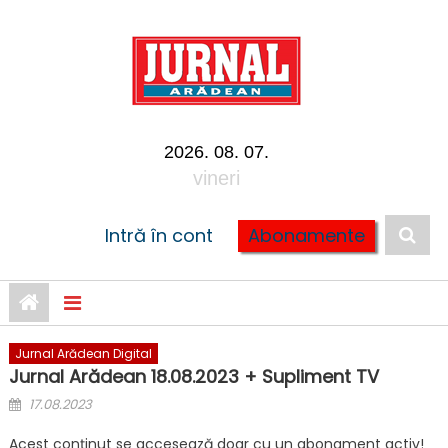
Skip to content
2026. 08. 07.
vineri
Intră în cont
Abonamente
Jurnal Arădean Digital
Jurnal Arădean 18.08.2023 + Supliment TV
Posted on
17.08.2023
Acest conținut se accesează doar cu un abonament activ!