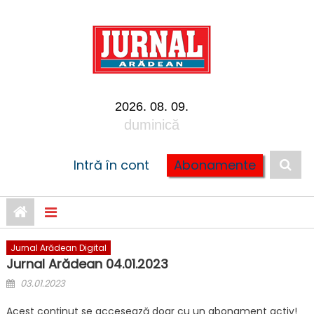
Skip to content
2026. 08. 09.
duminică
Intră în cont
Abonamente
Jurnal Arădean Digital
Jurnal Arădean 04.01.2023
Posted on
03.01.2023
Acest conținut se accesează doar cu un abonament activ!