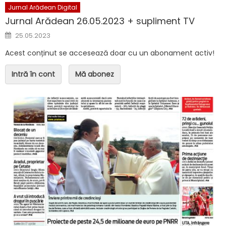
Jurnal Arădean Digital
Jurnal Arădean 26.05.2023 + supliment TV
Posted on
25.05.2023
Acest conținut se accesează doar cu un abonament activ!
Intră în cont
Mă abonez