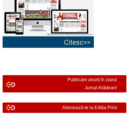
Publicare anunț în ziarul
Jurnal Arădean!
Abonează-te la Ediția Print