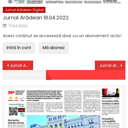
Jurnal Arădean Digital
Jurnal Arădean 18.04.2022
Posted on
17.04.2022
Acest conținut se accesează doar cu un abonament activ!
Intră în cont
Mă abonez
Navigare în articole
Jurnal Arădean 03.01.2023
Jurnal Arădean 05.01.2023
ULTIMELE EDIȚII