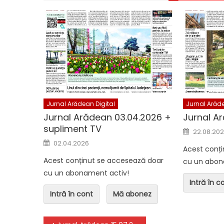
Jurnal Arădean Digital
Jurnal Arădea
Jurnal Arădean 06.08.2026
Jurnal Arăd
Jurnal Arădean Digital
Jurnal Arăde
Jurnal Arădean 03.04.2026 +
Jurnal A
supliment TV
Posted o
22.08.20
Posted on
02.04.2026
Acest conț
Acest conținut se accesează doar
cu un abon
cu un abonament activ!
Intră în c
Intră în cont
Mă abonez