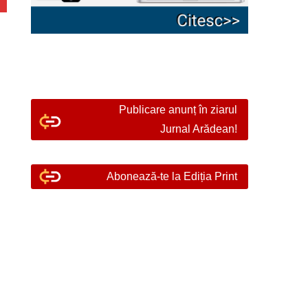
Publicare anunț în ziarul
Jurnal Arădean!
Abonează-te la Ediția Print