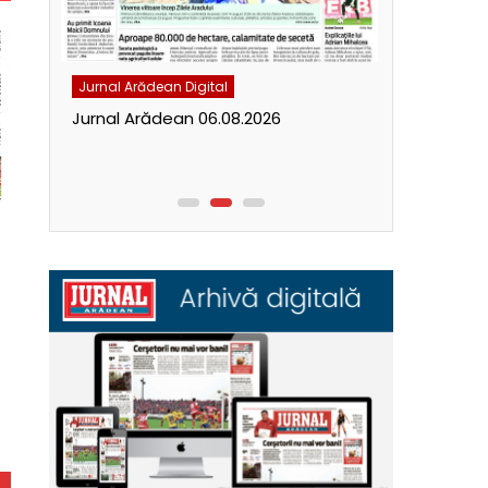
Jurnal Arădean Digital
Jurnal Arăde
Jurnal Arădean 06.08.2026
Jurnal Ară