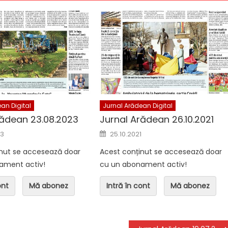
n Digital
Jurnal Arădean Digital
ean 05.08.2026
Jurnal Arădean 07.08.2026 +
supliment TV
an Digital
Jurnal Arădean Digital
rădean 23.08.2023
Jurnal Arădean 26.10.2021
n
Posted on
23
25.10.2021
inut se accesează doar
Acest conținut se accesează doar
ament activ!
cu un abonament activ!
ont
Mă abonez
Intră în cont
Mă abonez