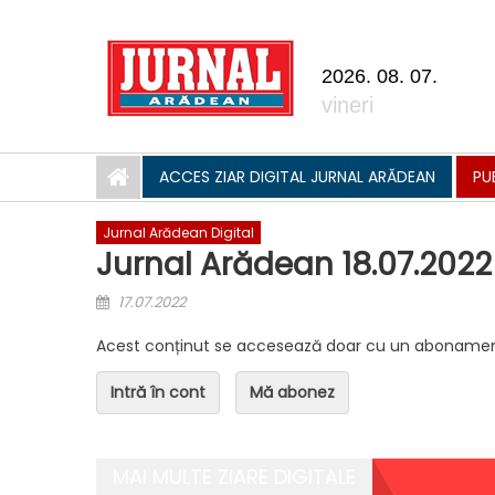
Skip to content
2026. 08. 07.
vineri
ACCES ZIAR DIGITAL JURNAL ARĂDEAN
PU
Jurnal Arădean Digital
Jurnal Arădean 18.07.2022
Posted on
17.07.2022
Acest conținut se accesează doar cu un abonamen
Intră în cont
Mă abonez
MAI MULTE ZIARE DIGITALE