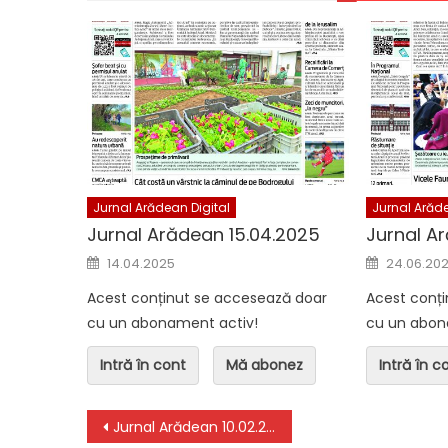
Jurnal Arădean Digital
Jurnal Arădea
Jurnal Arădean 04.08.2026
Jurnal Arăd
Jurnal Arădean Digital
Jurnal Arăde
Jurnal Arădean 15.04.2025
Jurnal A
Posted on
Posted o
14.04.2025
24.06.20
Acest conținut se accesează doar
Acest conț
cu un abonament activ!
cu un abon
Intră în cont
Mă abonez
Intră în c
Navigare în articole
Jurnal Arădean 10.02.2022