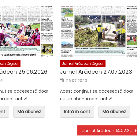
n Digital
Jurnal Arădean Digital
ean 06.08.2026
Jurnal Arădean 05.08.2026
an Digital
Jurnal Arădean Digital
rădean 25.06.2026
Jurnal Arădean 27.07.2023
n
Posted on
26
26.07.2023
inut se accesează doar
Acest conținut se accesează doar
ament activ!
cu un abonament activ!
ont
Mă abonez
Intră în cont
Mă abonez
Jurnal Arădean 14.02.2022