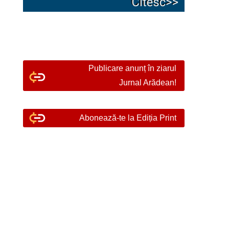
Publicare anunț în ziarul
Jurnal Arădean!
Abonează-te la Ediția Print