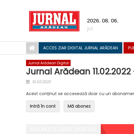
Skip to content
2026. 08. 06.
joi
ACCES ZIAR DIGITAL JURNAL ARĂDEAN
PU
Jurnal Arădean Digital
Jurnal Arădean 11.02.2022
Posted on
10.02.2022
Acest conținut se accesează doar cu un abonamen
Intră în cont
Mă abonez
MAI MULTE ZIARE DIGITALE