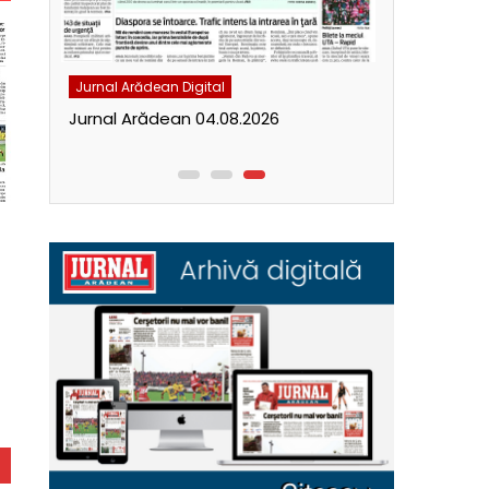
Jurnal Arădean Digital
Jurnal Arăde
Jurnal Arădean 04.08.2026
Jurnal Ară