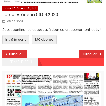
Jurnal Arădean Digital
Jurnal Arădean 06.09.2023
Posted on
05.09.2023
Acest conținut se accesează doar cu un abonament activ!
Intră în cont
Mă abonez
Navigare în articole
Jurnal Arădean 31.12.2021 + Supliment TV
Jurnal Arădean 04.01.2022
ULTIMELE EDIȚII