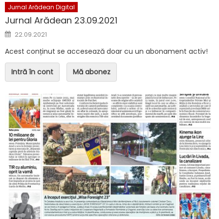
Jurnal Arădean Digital
Jurnal Arădean 23.09.2021
Posted on
22.09.2021
Acest conținut se accesează doar cu un abonament activ!
Intră în cont
Mă abonez