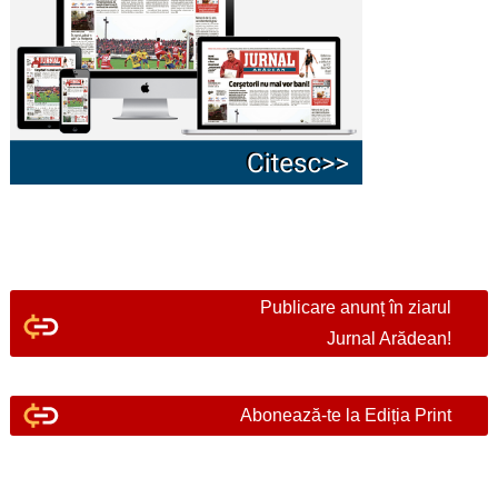
Publicare anunț în ziarul
Jurnal Arădean!
Abonează-te la Ediția Print