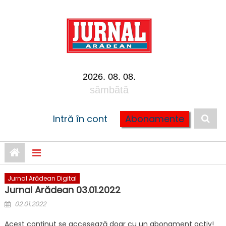
Skip to content
2026. 08. 08.
sâmbătă
Intră în cont
Abonamente
Jurnal Arădean Digital
Jurnal Arădean 03.01.2022
Posted on
02.01.2022
Acest conținut se accesează doar cu un abonament activ!