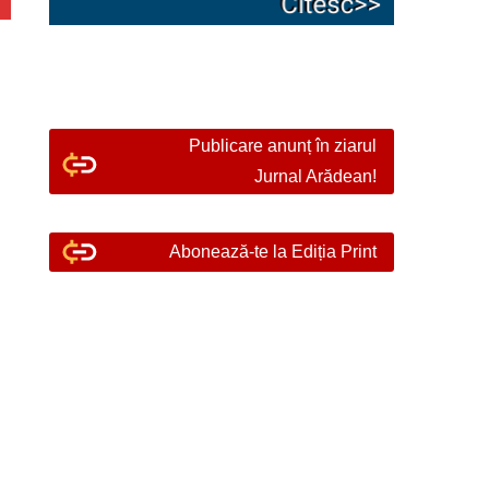
Publicare anunț în ziarul
Jurnal Arădean!
Abonează-te la Ediția Print