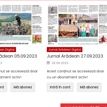
n Digital
Jurnal Arădean Digital
ean 04.08.2026
Jurnal Arădean 06.08.2026
an Digital
Jurnal Arădean Digital
rădean 05.09.2023
Jurnal Arădean 27.09.2023
n
Posted on
23
26.09.2023
inut se accesează doar
Acest conținut se accesează doar
ament activ!
cu un abonament activ!
ont
Mă abonez
Intră în cont
Mă abonez