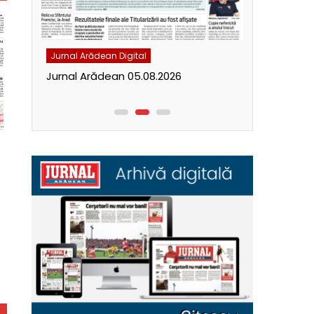
Jurnal Arădean Digital
Jurnal Arăde
Jurnal Arădean 05.08.2026
Jurnal Ară