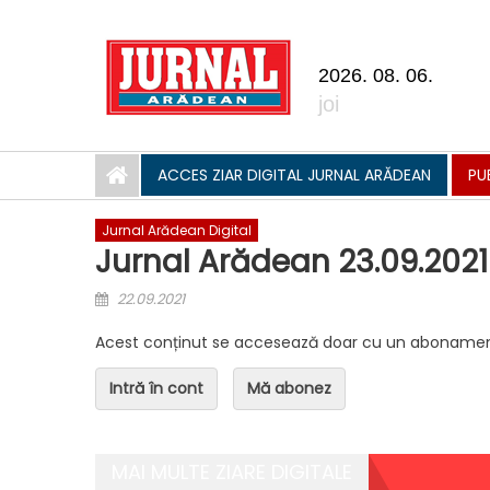
Skip to content
2026. 08. 06.
joi
ACCES ZIAR DIGITAL JURNAL ARĂDEAN
PU
Jurnal Arădean Digital
Jurnal Arădean 23.09.2021
Posted on
22.09.2021
Acest conținut se accesează doar cu un abonamen
Intră în cont
Mă abonez
MAI MULTE ZIARE DIGITALE