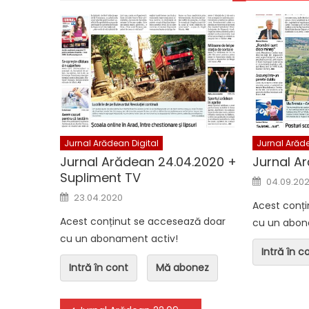
Jurnal Arădean Digital
Jurnal Arădea
Jurnal Arădean 05.08.2026
Jurnal Arăd
Jurnal Arădean Digital
Jurnal Arăde
Jurnal Arădean 24.04.2020 +
Jurnal A
Supliment TV
Posted o
04.09.20
Posted on
23.04.2020
Acest conț
Acest conținut se accesează doar
cu un abon
cu un abonament activ!
Intră în c
Intră în cont
Mă abonez