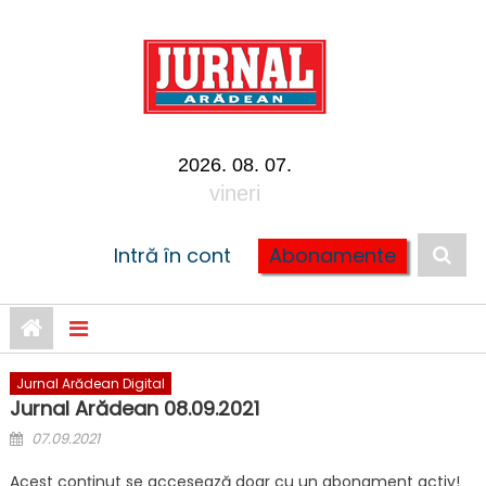
Skip to content
2026. 08. 07.
vineri
Intră în cont
Abonamente
Jurnal Arădean Digital
Jurnal Arădean 08.09.2021
Posted on
07.09.2021
Acest conținut se accesează doar cu un abonament activ!