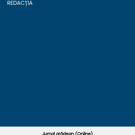
REDACȚIA
Jurnal arădean (Online)