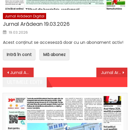
Jurnal Arădean Digital
Jurnal Arădean 19.03.2026
Posted on
19.03.2026
Acest conținut se accesează doar cu un abonament activ!
Intră în cont
Mă abonez
Navigare în articole
Jurnal Arădean 07.09.2021
Jurnal Arădean 09.09.2021
ULTIMELE EDIȚII