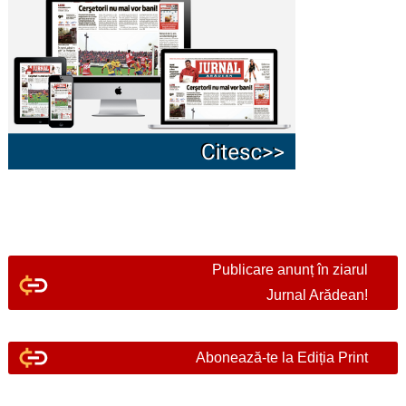
Publicare anunț în ziarul
Jurnal Arădean!
Abonează-te la Ediția Print