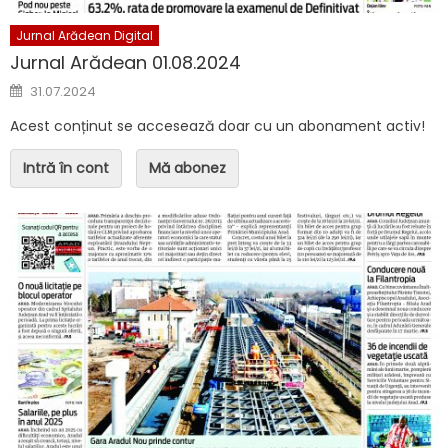
Jurnal Arădean Digital
Jurnal Arădean 01.08.2024
Posted on
31.07.2024
Acest conținut se accesează doar cu un abonament activ!
Intră în cont
Mă abonez