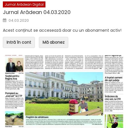
Jurnal Arădean Digital
Jurnal Arădean 04.03.2020
Posted on
04.03.2020
Acest conținut se accesează doar cu un abonament activ!
Intră în cont
Mă abonez