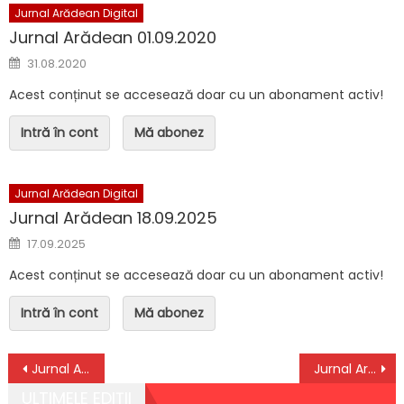
Jurnal Arădean Digital
Jurnal Arădean 01.09.2020
Posted on
31.08.2020
Acest conținut se accesează doar cu un abonament activ!
Intră în cont
Mă abonez
Jurnal Arădean Digital
Jurnal Arădean 18.09.2025
Posted on
17.09.2025
Acest conținut se accesează doar cu un abonament activ!
Intră în cont
Mă abonez
Navigare în articole
Jurnal Arădean 02.08.2021
Jurnal Arădean 04.08.2021
ULTIMELE EDIȚII