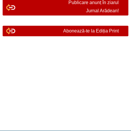
Publicare anunț în ziarul
Jurnal Arădean!
Abonează-te la Ediția Print