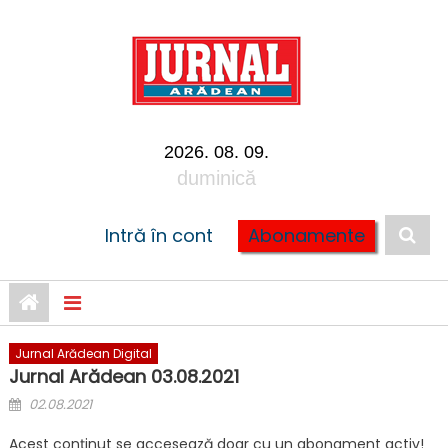
Skip to content
2026. 08. 09.
duminică
Intră în cont
Abonamente
Jurnal Arădean Digital
Jurnal Arădean 03.08.2021
Posted on
02.08.2021
Acest conținut se accesează doar cu un abonament activ!