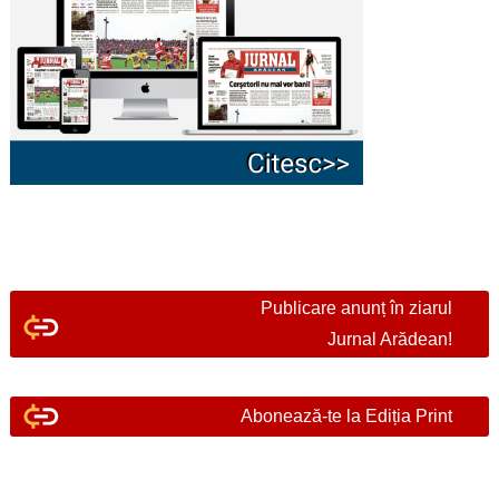
Publicare anunț în ziarul
Jurnal Arădean!
Abonează-te la Ediția Print