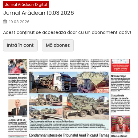
Jurnal Arădean Digital
Jurnal Arădean 19.03.2026
Posted on
19.03.2026
Acest conținut se accesează doar cu un abonament activ!
Intră în cont
Mă abonez