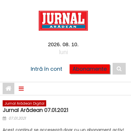
Skip to content
2026. 08. 10.
luni
Intră în cont
Abonamente
Jurnal Arădean Digital
Jurnal Arădean 07.01.2021
Posted on
07.01.2021
Acest conținut se accesează doar cu un abonament activ!