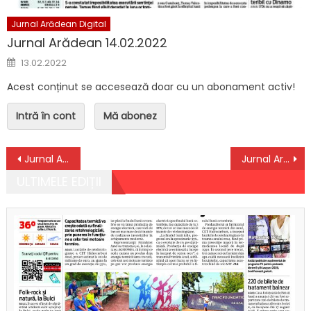
Jurnal Arădean Digital
Jurnal Arădean 14.02.2022
Posted on
13.02.2022
Acest conținut se accesează doar cu un abonament activ!
Intră în cont
Mă abonez
Navigare în articole
Jurnal Arădean 06.01.2021
Jurnal Arădean 08.01.2021 + Supliment TV
ULTIMELE EDIȚII