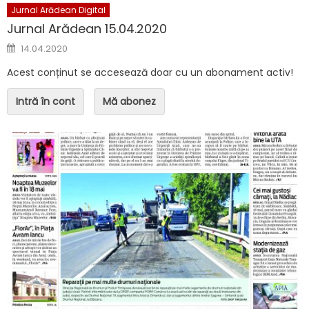
Jurnal Arădean Digital
Jurnal Arădean 15.04.2020
Posted on
14.04.2020
Acest conținut se accesează doar cu un abonament activ!
Intră în cont
Mă abonez