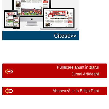
Publicare anunț în ziarul
Jurnal Arădean!
Abonează-te la Ediția Print