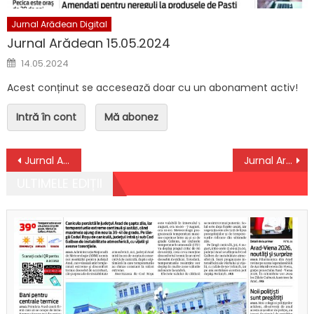
Jurnal Arădean Digital
Jurnal Arădean 15.05.2024
Posted on
14.05.2024
Acest conținut se accesează doar cu un abonament activ!
Intră în cont
Mă abonez
Navigare în articole
Jurnal Arădean 29.10.2020
Jurnal Arădean 02.11.2020
ULTIMELE EDIȚII