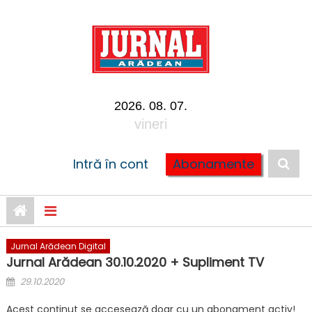
Skip to content
2026. 08. 07.
vineri
Intră în cont
Abonamente
Jurnal Arădean Digital
Jurnal Arădean 30.10.2020 + Supliment TV
Posted on
29.10.2020
Acest conținut se accesează doar cu un abonament activ!