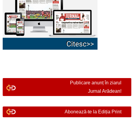
Publicare anunț în ziarul
Jurnal Arădean!
Abonează-te la Ediția Print