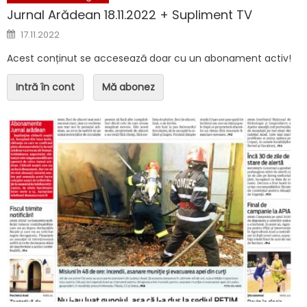
Jurnal Arădean 18.11.2022 + Supliment TV
Posted on
17.11.2022
Acest conținut se accesează doar cu un abonament activ!
Intră în cont
Mă abonez