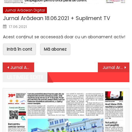
Jurnal Arădean Digital
Jurnal Arădean 18.06.2021 + Supliment TV
Posted on
17.06.2021
Acest conținut se accesează doar cu un abonament activ!
Intră în cont
Mă abonez
Navigare în articole
Jurnal Arădean 05.10.2020
Jurnal Arădean 07.10.2020
ULTIMELE EDIȚII