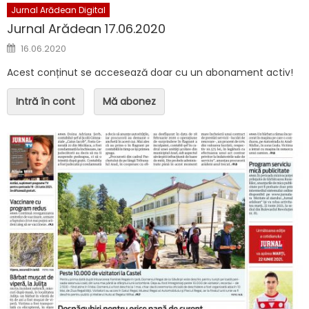
Jurnal Arădean Digital
Jurnal Arădean 17.06.2020
Posted on
16.06.2020
Acest conținut se accesează doar cu un abonament activ!
Intră în cont
Mă abonez