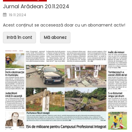
Jurnal Arădean 20.11.2024
Posted on
19.11.2024
Acest conținut se accesează doar cu un abonament activ!
Intră în cont
Mă abonez