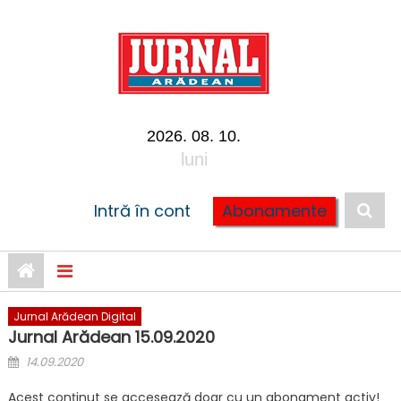
Skip to content
2026. 08. 10.
luni
Intră în cont
Abonamente
Jurnal Arădean Digital
Jurnal Arădean 15.09.2020
Posted on
14.09.2020
Acest conținut se accesează doar cu un abonament activ!