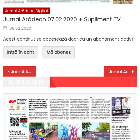
Jurnal Arădean Digital
Jurnal Arădean 07.02.2020 + Supliment TV
Posted on
06.02.2020
Acest conținut se accesează doar cu un abonament activ!
Intră în cont
Mă abonez
Navigare în articole
Jurnal Arădean 14.09.2020
Jurnal Arădean 16.09.2020
ULTIMELE EDIȚII