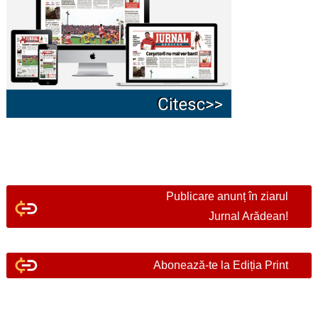
Publicare anunț în ziarul
Jurnal Arădean!
Abonează-te la Ediția Print