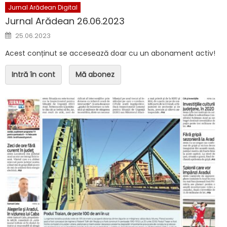
Jurnal Arădean Digital
Jurnal Arădean 26.06.2023
Posted on
25.06.2023
Acest conținut se accesează doar cu un abonament activ!
Intră în cont
Mă abonez