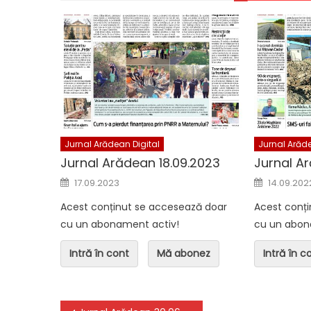
Jurnal Arădean Digital
Jurnal Arădea
Jurnal Arădean 06.08.2026
Jurnal Arăd
Jurnal Arădean Digital
Jurnal Arăde
Jurnal Arădean 18.09.2023
Jurnal A
Posted on
Posted o
17.09.2023
14.09.202
Acest conținut se accesează doar
Acest conț
cu un abonament activ!
cu un abon
Intră în cont
Mă abonez
Intră în c