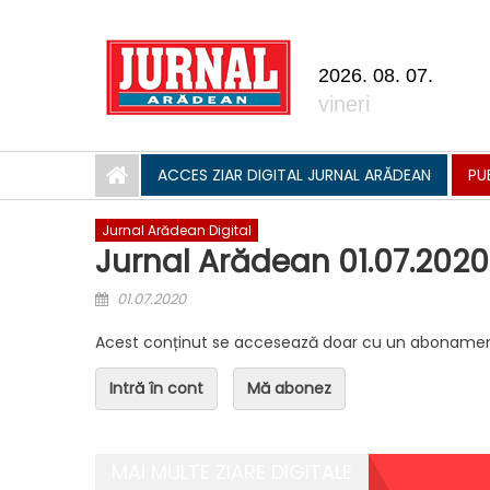
Skip to content
2026. 08. 07.
vineri
ACCES ZIAR DIGITAL JURNAL ARĂDEAN
PU
Jurnal Arădean Digital
Jurnal Arădean 01.07.2020
Posted on
01.07.2020
Acest conținut se accesează doar cu un abonamen
Intră în cont
Mă abonez
MAI MULTE ZIARE DIGITALE