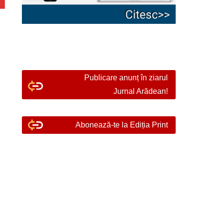
Publicare anunț în ziarul
Jurnal Arădean!
Abonează-te la Ediția Print