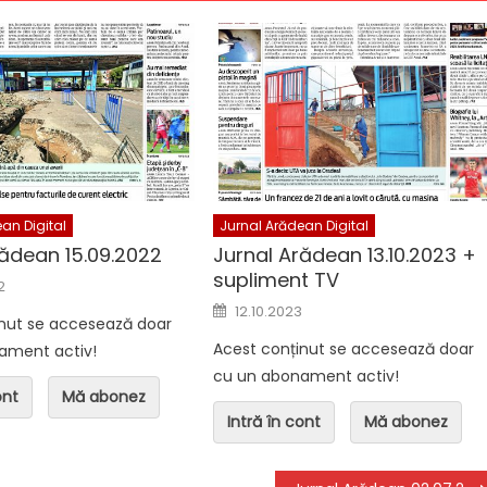
n Digital
Jurnal Arădean Digital
ean 05.08.2026
Jurnal Arădean 07.08.2026 +
supliment TV
an Digital
Jurnal Arădean Digital
rădean 15.09.2022
Jurnal Arădean 13.10.2023 +
supliment TV
n
2
Posted on
12.10.2023
inut se accesează doar
Acest conținut se accesează doar
ament activ!
cu un abonament activ!
ont
Mă abonez
Intră în cont
Mă abonez