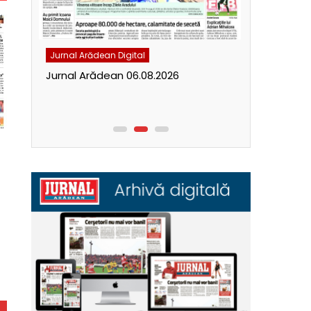
Jurnal Arădean Digital
Jurnal Arăde
Jurnal Arădean 06.08.2026
Jurnal Ară