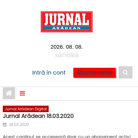
Skip to content
2026. 08. 08.
sâmbătă
Intră în cont
Abonamente
Jurnal Arădean Digital
Jurnal Arădean 18.03.2020
Posted on
18.03.2020
Acest conținut se accesează doar cu un abonament activ!