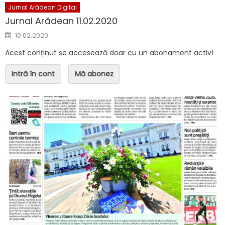
Jurnal Arădean Digital
Jurnal Arădean 11.02.2020
Posted on
10.02.2020
Acest conținut se accesează doar cu un abonament activ!
Intră în cont
Mă abonez