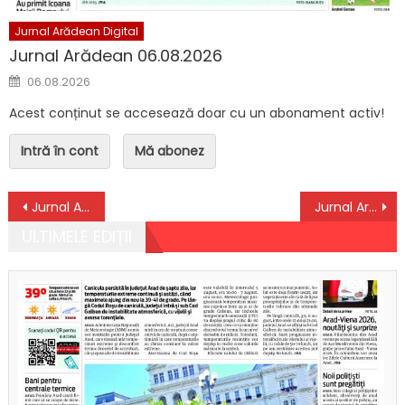
Jurnal Arădean Digital
Jurnal Arădean 06.08.2026
Posted on
06.08.2026
Acest conținut se accesează doar cu un abonament activ!
Intră în cont
Mă abonez
Navigare în articole
Jurnal Arădean 17.03.2020
Jurnal Arădean 19.03.2020
ULTIMELE EDIȚII