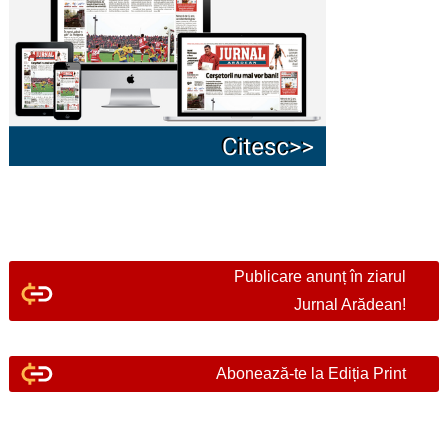
Publicare anunț în ziarul
Jurnal Arădean!
Abonează-te la Ediția Print