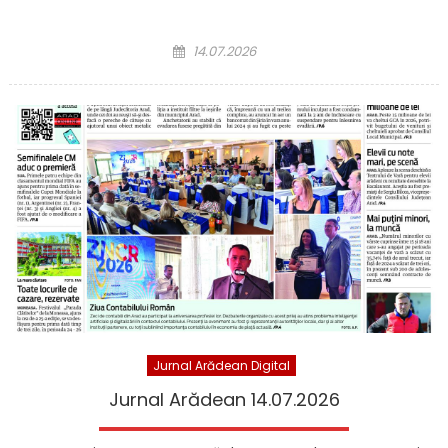
Posted on
14.07.2026
Jurnal Arădean Digital
Jurnal Arădean 14.07.2026