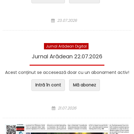
Posted on
23.07.2026
Jurnal Arădean Digital
Jurnal Arădean 22.07.2026
Acest conținut se accesează doar cu un abonament activ!
Intră în cont
Mă abonez
Posted on
21.07.2026