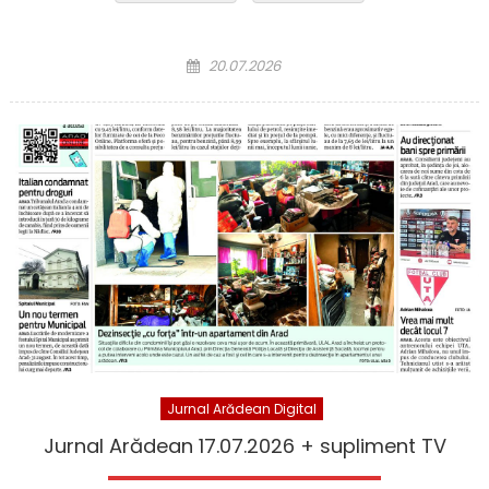
Posted on
20.07.2026
Jurnal Arădean Digital
Jurnal Arădean 17.07.2026 + supliment TV