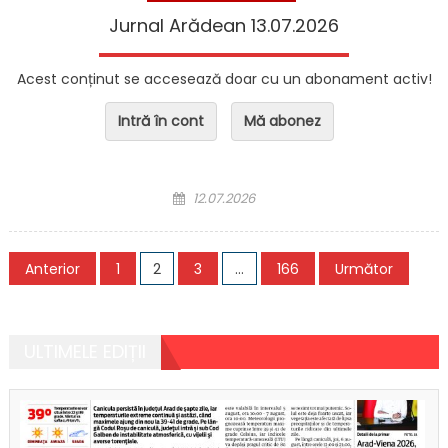
Jurnal Arădean 13.07.2026
Acest conținut se accesează doar cu un abonament activ!
Intră în cont
Mă abonez
Posted on
12.07.2026
Navigare în articole
Anterior
1
2
3
…
166
Următor
ULTIMELE EDIȚII