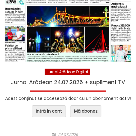
Jurnal Arădean Digital
Jurnal Arădean 24.07.2026 + supliment TV
Acest conținut se accesează doar cu un abonament activ!
Intră în cont
Mă abonez
Posted on
24.07.2026