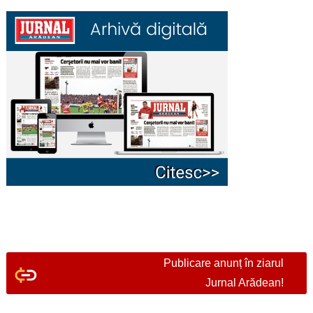
Publicare anunț în ziarul
Jurnal Arădean!