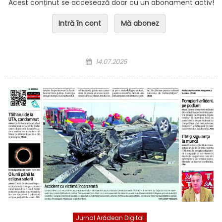
Acest conținut se accesează doar cu un abonament activ!
Intră în cont
Mă abonez
Posted on
14.07.2026
Jurnal Arădean Digital