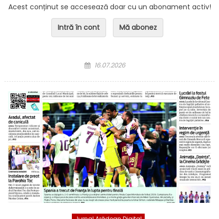
Acest conținut se accesează doar cu un abonament activ!
Intră în cont
Mă abonez
Posted on
16.07.2026
Jurnal Arădean Digital