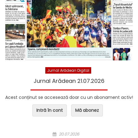
Jurnal Arădean Digital
Jurnal Arădean 21.07.2026
Acest conținut se accesează doar cu un abonament activ!
Intră în cont
Mă abonez
Posted on
20.07.2026